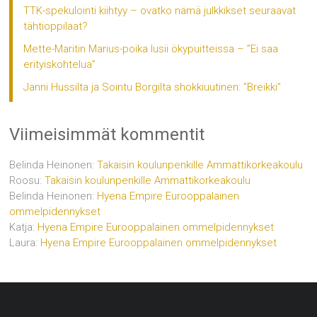
TTK-spekulointi kiihtyy – ovatko nämä julkkikset seuraavat
tähtioppilaat?
Mette-Maritin Marius-poika lusii ökypuitteissa – ”Ei saa
erityiskohtelua”
Janni Hussilta ja Sointu Borgilta shokkiuutinen: ”Breikki”
Viimeisimmät kommentit
Belinda Heinonen
:
Takaisin koulunpenkille Ammattikorkeakoulu
Roosu
:
Takaisin koulunpenkille Ammattikorkeakoulu
Belinda Heinonen
:
Hyena Empire Eurooppalainen
ommelpidennykset
Katja
:
Hyena Empire Eurooppalainen ommelpidennykset
Laura
:
Hyena Empire Eurooppalainen ommelpidennykset