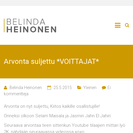
Arvonta suljettu *VOITTAJAT*
Belinda Heinonen
25.5.2015
Yleinen
Ei
kommentteja
Arvonta on nyt suljettu, Kiitos kaikille osallistujille!
Onneksi olkoon Selam Maisala ja Jasmin Jahn El Jahiri.
Seuraava arvontaa teen sittenkun Youtube tilaajien mittari lyö
2K, nähdään seuraavassa videossa xoxo