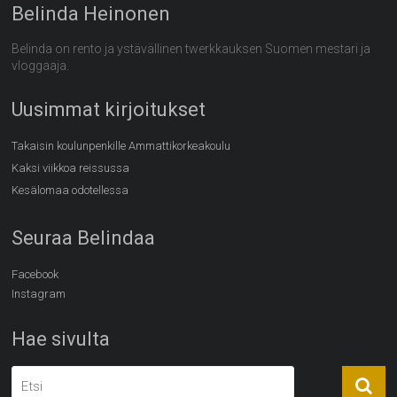
Belinda Heinonen
Belinda on rento ja ystävällinen twerkkauksen Suomen mestari ja
vloggaaja.
Uusimmat kirjoitukset
Takaisin koulunpenkille Ammattikorkeakoulu
Kaksi viikkoa reissussa
Kesälomaa odotellessa
Seuraa Belindaa
Facebook
Instagram
Hae sivulta