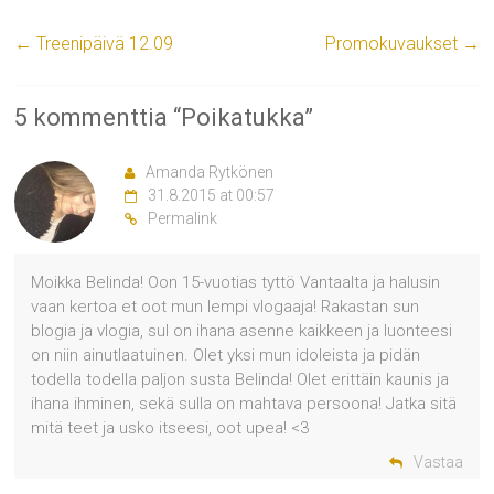
←
Treenipäivä 12.09
Promokuvaukset
→
5 kommenttia “
Poikatukka
”
Amanda Rytkönen
31.8.2015 at 00:57
Permalink
Moikka Belinda! Oon 15-vuotias tyttö Vantaalta ja halusin
vaan kertoa et oot mun lempi vlogaaja! Rakastan sun
blogia ja vlogia, sul on ihana asenne kaikkeen ja luonteesi
on niin ainutlaatuinen. Olet yksi mun idoleista ja pidän
todella todella paljon susta Belinda! Olet erittäin kaunis ja
ihana ihminen, sekä sulla on mahtava persoona! Jatka sitä
mitä teet ja usko itseesi, oot upea! <3
Vastaa