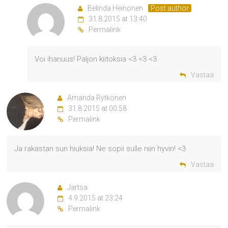
Belinda Heinonen
Post author
31.8.2015 at 13:40
Permalink
Voi ihanuus! Paljon kiitoksia <3 <3 <3
Vastaa
Amanda Rytkönen
31.8.2015 at 00:58
Permalink
Ja rakastan sun hiuksia! Ne sopii sulle niin hyvin! <3
Vastaa
Jartsa
4.9.2015 at 23:24
Permalink