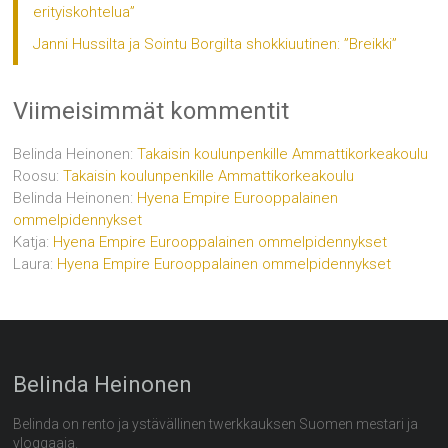
erityiskohtelua”
Janni Hussilta ja Sointu Borgilta shokkiuutinen: ”Breikki”
Viimeisimmät kommentit
Belinda Heinonen
:
Takaisin koulunpenkille Ammattikorkeakoulu
Roosu
:
Takaisin koulunpenkille Ammattikorkeakoulu
Belinda Heinonen
:
Hyena Empire Eurooppalainen
ommelpidennykset
Katja
:
Hyena Empire Eurooppalainen ommelpidennykset
Laura
:
Hyena Empire Eurooppalainen ommelpidennykset
Belinda Heinonen
Belinda on rento ja ystävällinen twerkkauksen Suomen mestari ja
vloggaaja.