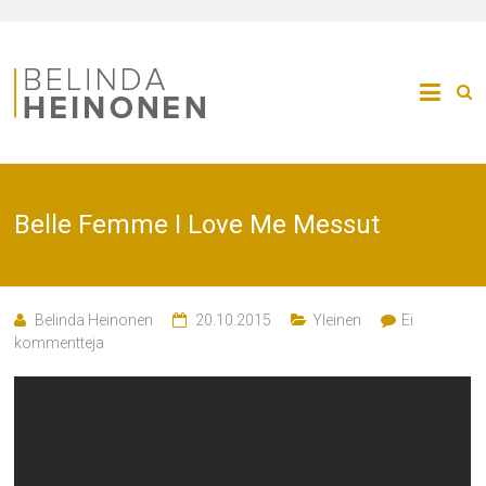
Belle Femme I Love Me Messut
Belinda Heinonen
20.10.2015
Yleinen
Ei
kommentteja