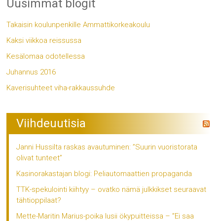
Uusimmat blogit
Takaisin koulunpenkille Ammattikorkeakoulu
Kaksi viikkoa reissussa
Kesälomaa odotellessa
Juhannus 2016
Kaverisuhteet viha-rakkaussuhde
Viihdeuutisia
Janni Hussilta raskas avautuminen: ”Suurin vuoristorata
olivat tunteet”
Kasinorakastajan blogi: Peliautomaattien propaganda
TTK-spekulointi kiihtyy – ovatko nämä julkkikset seuraavat
tähtioppilaat?
Mette-Maritin Marius-poika lusii ökypuitteissa – ”Ei saa