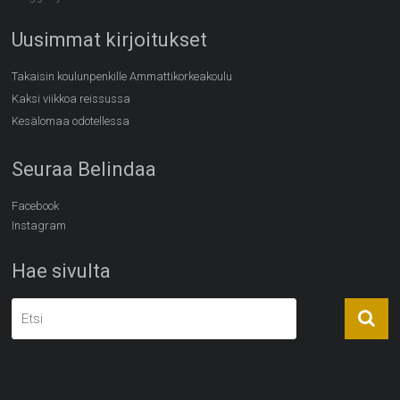
Uusimmat kirjoitukset
Takaisin koulunpenkille Ammattikorkeakoulu
Kaksi viikkoa reissussa
Kesälomaa odotellessa
Seuraa Belindaa
Facebook
Instagram
Hae sivulta