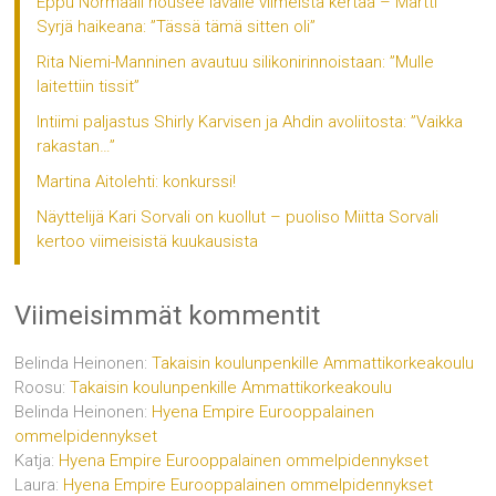
Eppu Normaali nousee lavalle viimeistä kertaa – Martti
Syrjä haikeana: ”Tässä tämä sitten oli”
Rita Niemi-Manninen avautuu silikonirinnoistaan: ”Mulle
laitettiin tissit”
Intiimi paljastus Shirly Karvisen ja Ahdin avoliitosta: ”Vaikka
rakastan…”
Martina Aitolehti: konkurssi!
Näyttelijä Kari Sorvali on kuollut – puoliso Miitta Sorvali
kertoo viimeisistä kuukausista
Viimeisimmät kommentit
Belinda Heinonen
:
Takaisin koulunpenkille Ammattikorkeakoulu
Roosu
:
Takaisin koulunpenkille Ammattikorkeakoulu
Belinda Heinonen
:
Hyena Empire Eurooppalainen
ommelpidennykset
Katja
:
Hyena Empire Eurooppalainen ommelpidennykset
Laura
:
Hyena Empire Eurooppalainen ommelpidennykset