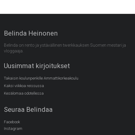
Belinda Heinonen
Belinda on rento ja ystävällinen twerkkauksen Suomen mestari ja
vloggaaja.
Uusimmat kirjoitukset
Takaisin koulunpenkille Ammattikorkeakoulu
Kaksi viikkoa reissussa
Kesälomaa odotellessa
Seuraa Belindaa
Facebook
Instagram