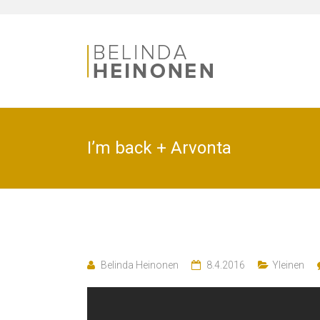
I’m back + Arvonta
Belinda Heinonen
8.4.2016
Yleinen