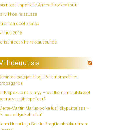
aisin koulunpenkille Ammattikorkeakoulu
si viikkoa reissussa
älomaa odotellessa
annus 2016
erisuhteet viha-rakkaussuhde
Viihdeuutisia
Kasinorakastajan blogi: Peliautomaattien
propaganda
TTK-spekulointi kiihtyy – ovatko nämä julkkikset
seuraavat tähtioppilaat?
Mette-Maritin Marius-poika lusii ökypuitteissa –
”Ei saa erityiskohtelua”
Janni Hussilta ja Sointu Borgilta shokkiuutinen: