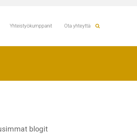
Yhteistyökumppanit
Ota yhteyttä
simmat blogit