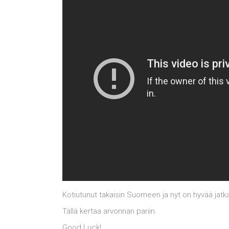
Kotiutunut takaisin Suomeen ja nyt on hyvää jatka
Tällä kertaa arvonnan pariin.
Good Luck!