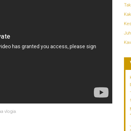
Tak
Kak
Kes
Juh
Kav
a vlogia.