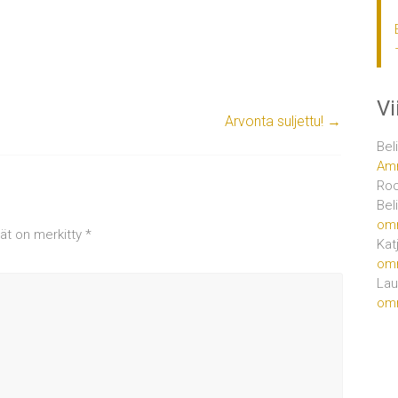
V
Arvonta suljettu!
→
Bel
Amm
Ro
Bel
om
tät on merkitty
*
Kat
om
Lau
om