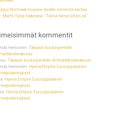
”Breikki”
Eppu Normaali nousee lavalle viimeistä kertaa
– Martti Syrjä haikeana: ”Tässä tämä sitten oli”
iimeisimmät kommentit
inda Heinonen
:
Takaisin koulunpenkille
attikorkeakoulu
osu
:
Takaisin koulunpenkille Ammattikorkeakoulu
inda Heinonen
:
Hyena Empire Eurooppalainen
melpidennykset
ja
:
Hyena Empire Eurooppalainen
melpidennykset
ra
:
Hyena Empire Eurooppalainen
melpidennykset