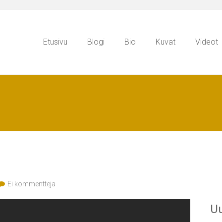
Etusivu
Blogi
Bio
Kuvat
Videot
Ei kommentteja
Uu