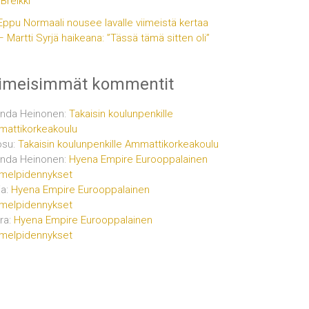
”Breikki”
Eppu Normaali nousee lavalle viimeistä kertaa
– Martti Syrjä haikeana: ”Tässä tämä sitten oli”
iimeisimmät kommentit
inda Heinonen
:
Takaisin koulunpenkille
attikorkeakoulu
osu
:
Takaisin koulunpenkille Ammattikorkeakoulu
inda Heinonen
:
Hyena Empire Eurooppalainen
melpidennykset
ja
:
Hyena Empire Eurooppalainen
melpidennykset
ra
:
Hyena Empire Eurooppalainen
melpidennykset