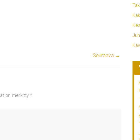
Tak
Kak
Kes
Juh
Kav
Seuraava →
tät on merkitty
*