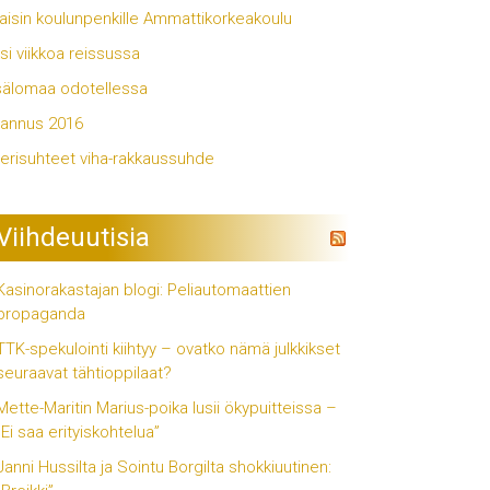
aisin koulunpenkille Ammattikorkeakoulu
si viikkoa reissussa
älomaa odotellessa
annus 2016
erisuhteet viha-rakkaussuhde
Viihdeuutisia
Kasinorakastajan blogi: Peliautomaattien
propaganda
TTK-spekulointi kiihtyy – ovatko nämä julkkikset
seuraavat tähtioppilaat?
Mette-Maritin Marius-poika lusii ökypuitteissa –
”Ei saa erityiskohtelua”
Janni Hussilta ja Sointu Borgilta shokkiuutinen: