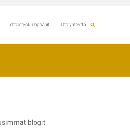
Yhteistyökumppanit
Ota yhteyttä
simmat blogit