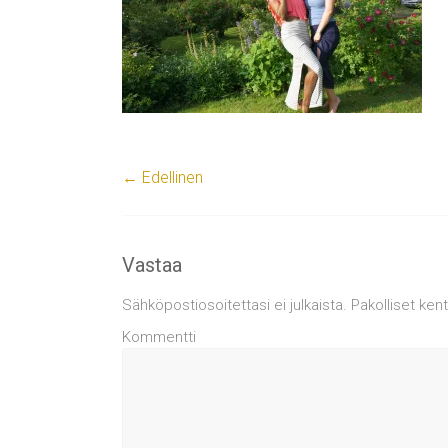
← Edellinen
Vastaa
Sähköpostiosoitettasi ei julkaista.
Pakolliset ken
Kommentti