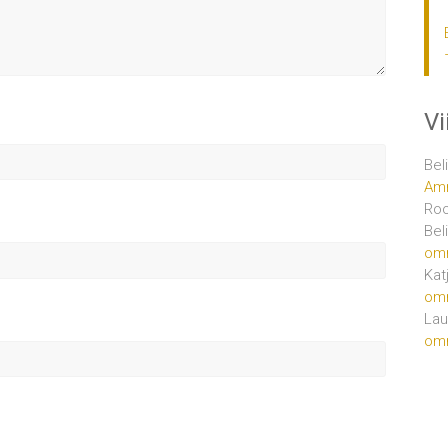
V
Bel
Amm
Ro
Bel
om
Kat
om
Lau
om