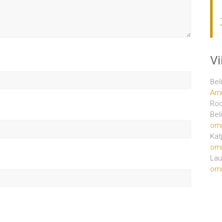
V
Bel
Amm
Ro
Bel
om
Kat
om
Lau
om