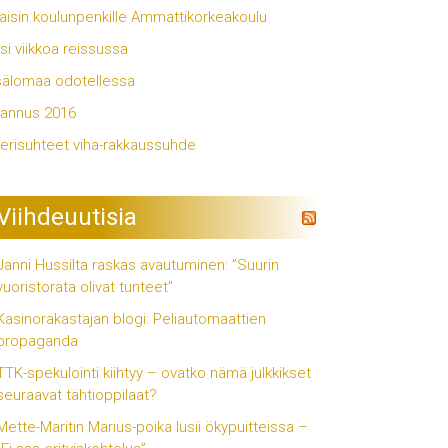
aisin koulunpenkille Ammattikorkeakoulu
si viikkoa reissussa
älomaa odotellessa
annus 2016
erisuhteet viha-rakkaussuhde
Viihdeuutisia
Janni Hussilta raskas avautuminen: ”Suurin
vuoristorata olivat tunteet”
Kasinorakastajan blogi: Peliautomaattien
propaganda
TTK-spekulointi kiihtyy – ovatko nämä julkkikset
seuraavat tähtioppilaat?
Mette-Maritin Marius-poika lusii ökypuitteissa –