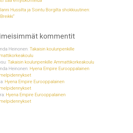
”Ei saa erityiskohtelua”
Janni Hussilta ja Sointu Borgilta shokkiuutinen:
”Breikki”
iimeisimmät kommentit
inda Heinonen
:
Takaisin koulunpenkille
attikorkeakoulu
osu
:
Takaisin koulunpenkille Ammattikorkeakoulu
inda Heinonen
:
Hyena Empire Eurooppalainen
melpidennykset
ja
:
Hyena Empire Eurooppalainen
melpidennykset
ra
:
Hyena Empire Eurooppalainen
melpidennykset