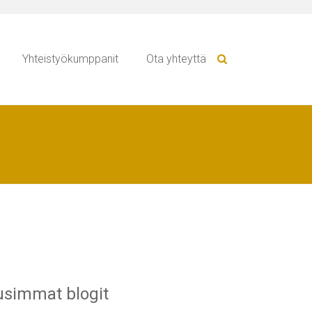
Yhteistyökumppanit
Ota yhteyttä
simmat blogit