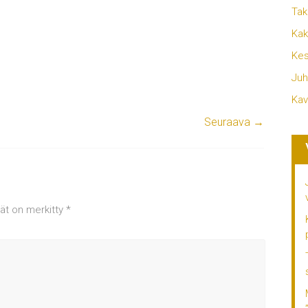
Tak
Kak
Kes
Juh
Kav
Seuraava →
tät on merkitty
*