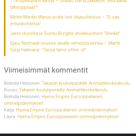
TTK-spekulointi kiihtyy – ovatko nämä julkkikset seuraavat
tähtioppilaat?
Mette-Maritin Marius-poika lusii ökypuitteissa – ”Ei saa
erityiskohtelua”
Janni Hussilta ja Sointu Borgilta shokkiuutinen: ”Breikki”
Eppu Normaali nousee lavalle viimeistä kertaa – Martti
Syrjä haikeana: ”Tässä tämä sitten oli”
Viimeisimmät kommentit
Belinda Heinonen
:
Takaisin koulunpenkille Ammattikorkeakoulu
Roosu
:
Takaisin koulunpenkille Ammattikorkeakoulu
Belinda Heinonen
:
Hyena Empire Eurooppalainen
ommelpidennykset
Katja
:
Hyena Empire Eurooppalainen ommelpidennykset
Laura
:
Hyena Empire Eurooppalainen ommelpidennykset