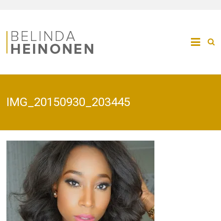
IMG_20150930_203445