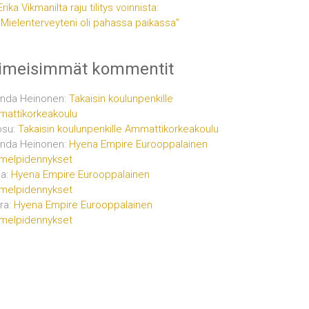
Erika Vikmanilta raju tilitys voinnista:
”Mielenterveyteni oli pahassa paikassa”
iimeisimmät kommentit
inda Heinonen
:
Takaisin koulunpenkille
attikorkeakoulu
osu
:
Takaisin koulunpenkille Ammattikorkeakoulu
inda Heinonen
:
Hyena Empire Eurooppalainen
melpidennykset
ja
:
Hyena Empire Eurooppalainen
melpidennykset
ra
:
Hyena Empire Eurooppalainen
melpidennykset