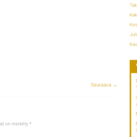
Tak
Kak
Kes
Juh
Kav
Seuraava →
tät on merkitty
*