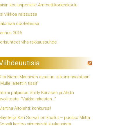
aisin koulunpenkille Ammattikorkeakoulu
si viikkoa reissussa
älomaa odotellessa
annus 2016
erisuhteet viha-rakkaussuhde
Viihdeuutisia
Rita Niemi-Manninen avautuu silikonirinnoistaan:
”Mulle laitettiin tissit”
Intiimi paljastus Shirly Karvisen ja Ahdin
avoliitosta: ”Vaikka rakastan…”
Martina Aitolehti: konkurssi!
Näyttelijä Kari Sorvali on kuollut – puoliso Miitta
Sorvali kertoo viimeisistä kuukausista