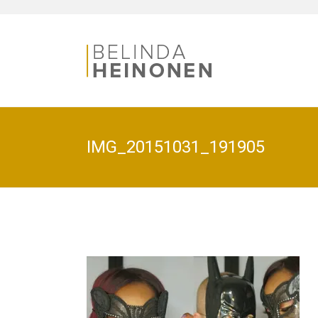
IMG_20151031_191905