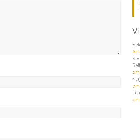
V
Bel
Amm
Ro
Bel
om
Kat
om
Lau
om