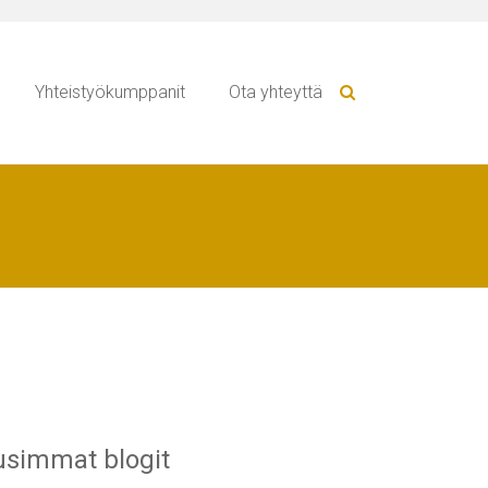
Yhteistyökumppanit
Ota yhteyttä
simmat blogit