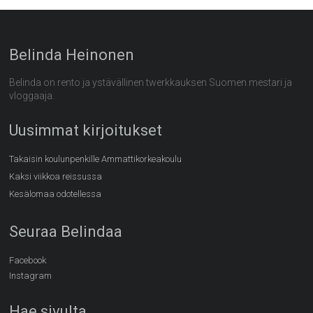
Belinda Heinonen
Belinda on rento ja ystävällinen twerkkauksen Suomen mestari ja
vloggaaja.
Uusimmat kirjoitukset
Takaisin koulunpenkille Ammattikorkeakoulu
Kaksi viikkoa reissussa
Kesälomaa odotellessa
Seuraa Belindaa
Facebook
Instagram
Hae sivulta