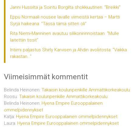
Janni Hussilta ja Sointu Borgilta shokkiuutinen: ”Breikki”
Eppu Normaali nousee lavalle viimeistä kertaa – Martti
Syrjä haikeana: ”Tässä tämä sitten oli”
Rita Niemi-Manninen avautuu silikonirinnoistaan: ”Mulle
laitettiin tissit”
Intiimi paljastus Shirly Karvisen ja Ahdin avoliitosta: ”Vaikka
rakastan…”
Viimeisimmät kommentit
Belinda Heinonen
:
Takaisin koulunpenkille Ammattikorkeakoulu
Roosu
:
Takaisin koulunpenkille Ammattikorkeakoulu
Belinda Heinonen
:
Hyena Empire Eurooppalainen
ommelpidennykset
Katja
:
Hyena Empire Eurooppalainen ommelpidennykset
Laura
:
Hyena Empire Eurooppalainen ommelpidennykset