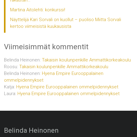
Martina Aitolehti: konkurssi!
Näyttelijä Kari Sorvali on kuollut – puoliso Miitta Sorvali
kertoo viimeisistä kuukausista
Viimeisimmät kommentit
Belinda Heinonen
:
Takaisin koulunpenkille Ammattikorkeakoulu
Roosu
:
Takaisin koulunpenkille Ammattikorkeakoulu
Belinda Heinonen
:
Hyena Empire Eurooppalainen
ommelpidennykset
Katja
:
Hyena Empire Eurooppalainen ommelpidennykset
Laura
:
Hyena Empire Eurooppalainen ommelpidennykset
Belinda Heinonen