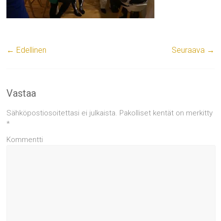
← Edellinen
Seuraava →
Vastaa
Sähköpostiosoitettasi ei julkaista.
Pakolliset kentät on merkitty
*
Kommentti