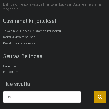
Belinda on rento ja ystävällinen twerkkauksen Suomen mestari ja
vloggaaja.
Uusimmat kirjoitukset
Takaisin koulunpenkille Ammattikorkeakoulu
Kaksi viikkoa reissussa
Kesälomaa odotellessa
Seuraa Belindaa
Facebook
Instagram
Hae sivulta