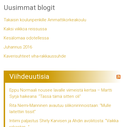
Uusimmat blogit
Takaisin koulunpenkille Ammattikorkeakoulu
Kaksi viikkoa reissussa
Kesälomaa odotellessa
Juhannus 2016
Kaverisuhteet viha-rakkaussuhde
Viihdeuutisia
Eppu Normaali nousee lavalle viimeistä kertaa – Martti
Syrjä haikeana: ”Tässä tämä sitten oli”
Rita Niemi-Manninen avautuu silikonirinnoistaan: ”Mulle
laitettiin tissit”
Intiimi paljastus Shirly Karvisen ja Ahdin avoliitosta: ”Vaikka
rakastan…”