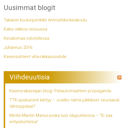
Uusimmat blogit
Takaisin koulunpenkille Ammattikorkeakoulu
Kaksi viikkoa reissussa
Kesälomaa odotellessa
Juhannus 2016
Kaverisuhteet viha-rakkaussuhde
Viihdeuutisia
Kasinorakastajan blogi: Peliautomaattien propaganda
TTK-spekulointi kiihtyy – ovatko nämä julkkikset seuraavat
tähtioppilaat?
Mette-Maritin Marius-poika lusii ökypuitteissa – ”Ei saa
erityiskohtelua”