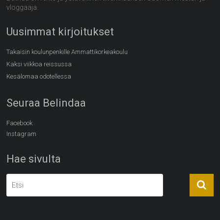
vloggaaja.
Uusimmat kirjoitukset
Takaisin koulunpenkille Ammattikorkeakoulu
Kaksi viikkoa reissussa
Kesälomaa odotellessa
Seuraa Belindaa
Facebook
Instagram
Hae sivulta