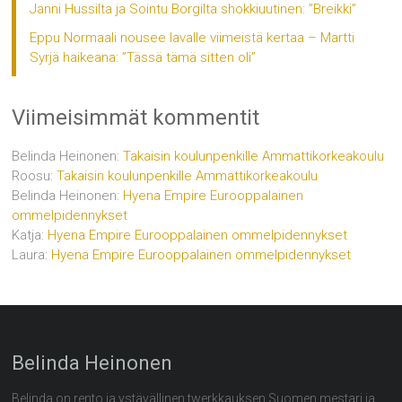
Janni Hussilta ja Sointu Borgilta shokkiuutinen: ”Breikki”
Eppu Normaali nousee lavalle viimeistä kertaa – Martti
Syrjä haikeana: ”Tässä tämä sitten oli”
Viimeisimmät kommentit
Belinda Heinonen
:
Takaisin koulunpenkille Ammattikorkeakoulu
Roosu
:
Takaisin koulunpenkille Ammattikorkeakoulu
Belinda Heinonen
:
Hyena Empire Eurooppalainen
ommelpidennykset
Katja
:
Hyena Empire Eurooppalainen ommelpidennykset
Laura
:
Hyena Empire Eurooppalainen ommelpidennykset
Belinda Heinonen
Belinda on rento ja ystävällinen twerkkauksen Suomen mestari ja