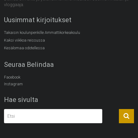
vloggaaja.
Uusimmat kirjoitukset
Takaisin koulunpenkille Ammattikorkeakoulu
Kaksi viikkoa reissussa
Kesälomaa odotellessa
Seuraa Belindaa
Facebook
Instagram
Hae sivulta