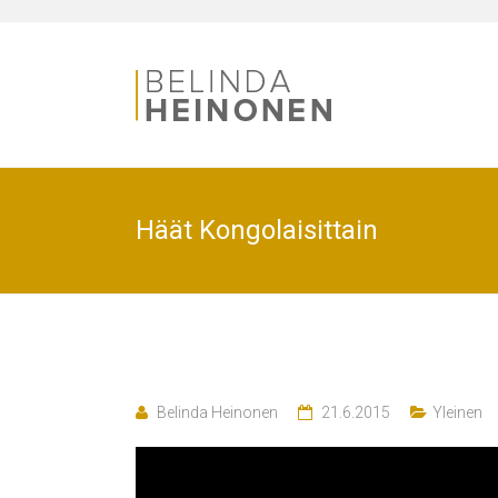
Häät Kongolaisittain
Belinda Heinonen
21.6.2015
Yleinen