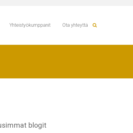
Yhteistyökumppanit
Ota yhteyttä
simmat blogit