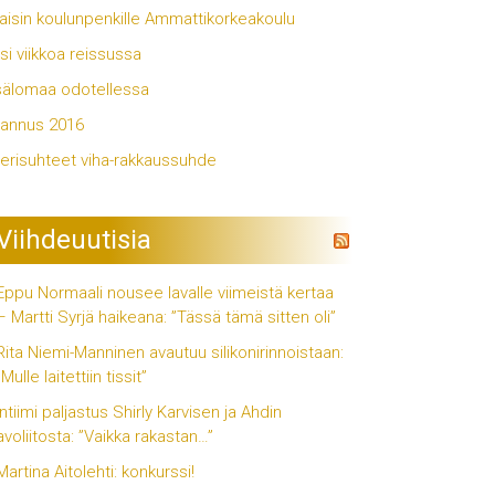
aisin koulunpenkille Ammattikorkeakoulu
si viikkoa reissussa
älomaa odotellessa
annus 2016
erisuhteet viha-rakkaussuhde
Viihdeuutisia
Eppu Normaali nousee lavalle viimeistä kertaa
– Martti Syrjä haikeana: ”Tässä tämä sitten oli”
Rita Niemi-Manninen avautuu silikonirinnoistaan:
”Mulle laitettiin tissit”
Intiimi paljastus Shirly Karvisen ja Ahdin
avoliitosta: ”Vaikka rakastan…”
Martina Aitolehti: konkurssi!