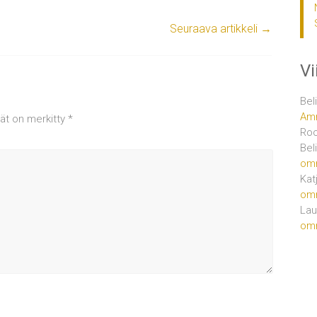
Seuraava artikkeli
→
V
Bel
Amm
tät on merkitty
*
Ro
Bel
om
Kat
om
Lau
om