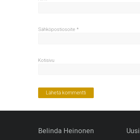
Sähköpostiosoite
*
Kotisivu
Belinda Heinonen
Uusi