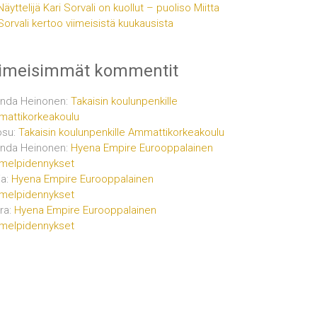
Näyttelijä Kari Sorvali on kuollut – puoliso Miitta
Sorvali kertoo viimeisistä kuukausista
iimeisimmät kommentit
inda Heinonen
:
Takaisin koulunpenkille
attikorkeakoulu
osu
:
Takaisin koulunpenkille Ammattikorkeakoulu
inda Heinonen
:
Hyena Empire Eurooppalainen
melpidennykset
ja
:
Hyena Empire Eurooppalainen
melpidennykset
ra
:
Hyena Empire Eurooppalainen
melpidennykset