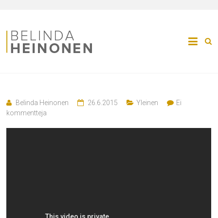
Belinda Heinonen
26.6.2015
Yleinen
Ei
kommentteja