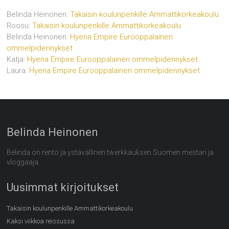
Belinda Heinonen
:
Takaisin koulunpenkille Ammattikorkeakoulu
Roosu
:
Takaisin koulunpenkille Ammattikorkeakoulu
Belinda Heinonen
:
Hyena Empire Eurooppalainen
ommelpidennykset
Katja
:
Hyena Empire Eurooppalainen ommelpidennykset
Laura
:
Hyena Empire Eurooppalainen ommelpidennykset
Belinda Heinonen
Belinda on rento ja ystävällinen twerkkauksen Suomen mestari ja
vloggaaja.
Uusimmat kirjoitukset
Takaisin koulunpenkille Ammattikorkeakoulu
Kaksi viikkoa reissussa