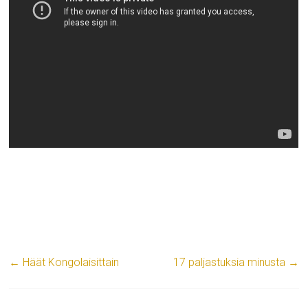
←
Häät Kongolaisittain
17 paljastuksia minusta
→