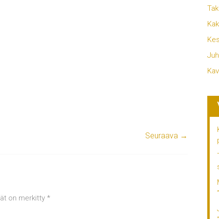
Tak
Kak
Kes
Juh
Kav
Seuraava →
tät on merkitty
*