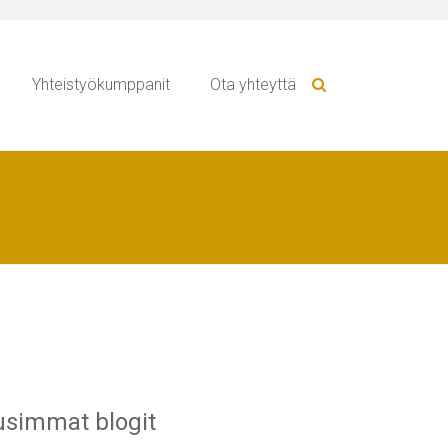
Yhteistyökumppanit
Ota yhteyttä
simmat blogit