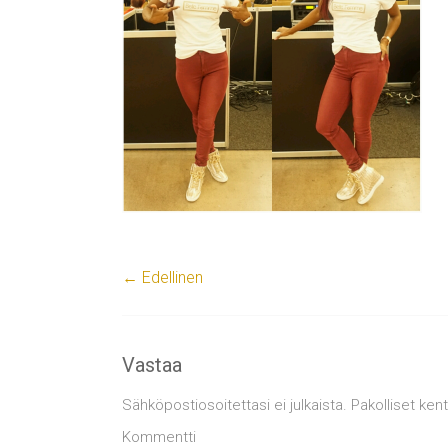
← Edellinen
Vastaa
Sähköpostiosoitettasi ei julkaista.
Pakolliset ken
Kommentti