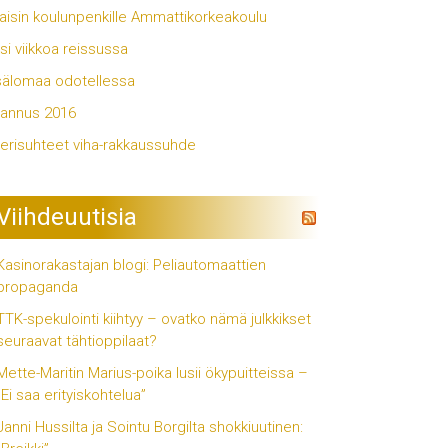
aisin koulunpenkille Ammattikorkeakoulu
si viikkoa reissussa
älomaa odotellessa
annus 2016
erisuhteet viha-rakkaussuhde
Viihdeuutisia
Kasinorakastajan blogi: Peliautomaattien
propaganda
TTK-spekulointi kiihtyy – ovatko nämä julkkikset
seuraavat tähtioppilaat?
Mette-Maritin Marius-poika lusii ökypuitteissa –
”Ei saa erityiskohtelua”
Janni Hussilta ja Sointu Borgilta shokkiuutinen: