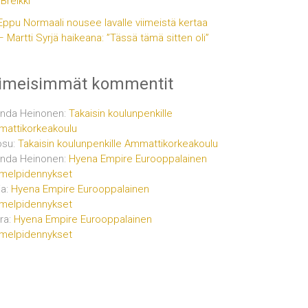
”Breikki”
Eppu Normaali nousee lavalle viimeistä kertaa
– Martti Syrjä haikeana: ”Tässä tämä sitten oli”
iimeisimmät kommentit
inda Heinonen
:
Takaisin koulunpenkille
attikorkeakoulu
osu
:
Takaisin koulunpenkille Ammattikorkeakoulu
inda Heinonen
:
Hyena Empire Eurooppalainen
melpidennykset
ja
:
Hyena Empire Eurooppalainen
melpidennykset
ra
:
Hyena Empire Eurooppalainen
melpidennykset