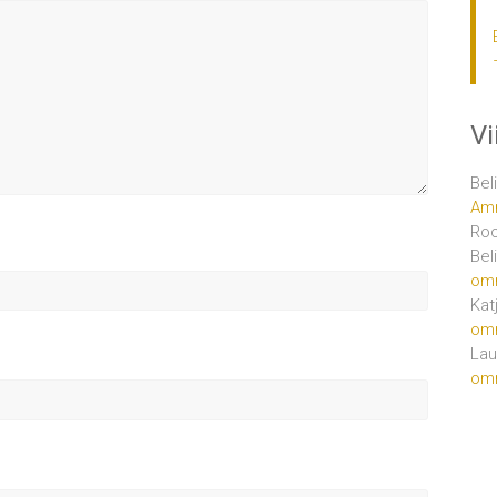
V
Bel
Amm
Ro
Bel
om
Kat
om
Lau
om