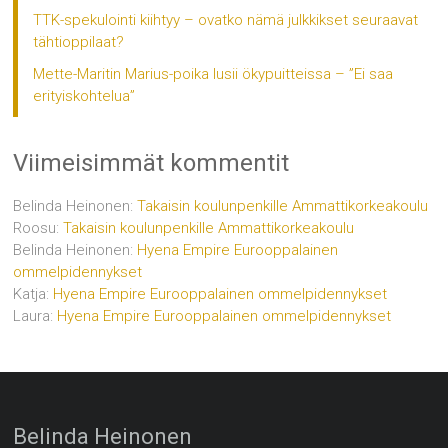
TTK-spekulointi kiihtyy – ovatko nämä julkkikset seuraavat
tähtioppilaat?
Mette-Maritin Marius-poika lusii ökypuitteissa – ”Ei saa
erityiskohtelua”
Viimeisimmät kommentit
Belinda Heinonen
:
Takaisin koulunpenkille Ammattikorkeakoulu
Roosu
:
Takaisin koulunpenkille Ammattikorkeakoulu
Belinda Heinonen
:
Hyena Empire Eurooppalainen
ommelpidennykset
Katja
:
Hyena Empire Eurooppalainen ommelpidennykset
Laura
:
Hyena Empire Eurooppalainen ommelpidennykset
Belinda Heinonen