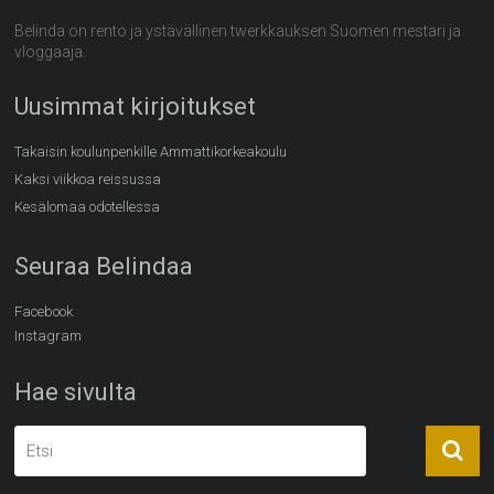
Belinda on rento ja ystävällinen twerkkauksen Suomen mestari ja
vloggaaja.
Uusimmat kirjoitukset
Takaisin koulunpenkille Ammattikorkeakoulu
Kaksi viikkoa reissussa
Kesälomaa odotellessa
Seuraa Belindaa
Facebook
Instagram
Hae sivulta