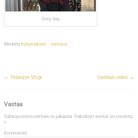
Grey day
Merkitty:
Kysymykset
Vastaus
←
Ystävyys Vlogi
Vastaus video
→
Vastaa
Sähköpostiosoitettasi ei julkaista.
Pakolliset kentät on merkitty
*
Kommentti