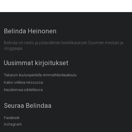
Belinda Heinonen
Belinda on rento ja ystävällinen twerkkauksen Suomen mestari ja
vloggaaja.
Uusimmat kirjoitukset
Takaisin koulunpenkille Ammattikorkeakoulu
Kaksi viikkoa reissussa
Kesälomaa odotellessa
Seuraa Belindaa
Facebook
Instagram