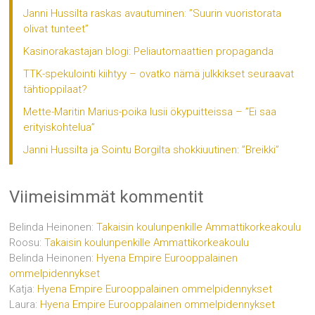
Janni Hussilta raskas avautuminen: ”Suurin vuoristorata
olivat tunteet”
Kasinorakastajan blogi: Peliautomaattien propaganda
TTK-spekulointi kiihtyy – ovatko nämä julkkikset seuraavat
tähtioppilaat?
Mette-Maritin Marius-poika lusii ökypuitteissa – ”Ei saa
erityiskohtelua”
Janni Hussilta ja Sointu Borgilta shokkiuutinen: ”Breikki”
Viimeisimmät kommentit
Belinda Heinonen
:
Takaisin koulunpenkille Ammattikorkeakoulu
Roosu
:
Takaisin koulunpenkille Ammattikorkeakoulu
Belinda Heinonen
:
Hyena Empire Eurooppalainen
ommelpidennykset
Katja
:
Hyena Empire Eurooppalainen ommelpidennykset
Laura
:
Hyena Empire Eurooppalainen ommelpidennykset