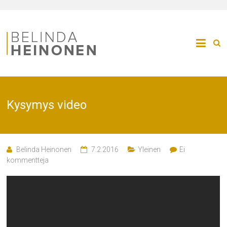
Kysymys video
Belinda Heinonen
7.2.2016
Yleinen
Ei
kommentteja