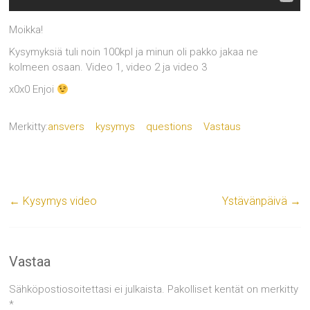
Moikka!
Kysymyksiä tuli noin 100kpl ja minun oli pakko jakaa ne
kolmeen osaan. Video 1, video 2 ja video 3
x0x0 Enjoi
Merkitty:
ansvers
kysymys
questions
Vastaus
←
Kysymys video
Ystävänpäivä
→
Vastaa
Sähköpostiosoitettasi ei julkaista.
Pakolliset kentät on merkitty
*