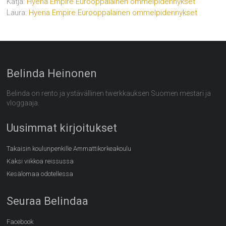
Katja
:
Hyena Empire Eurooppalainen ommelpidennykset
Laura
:
Hyena Empire Eurooppalainen ommelpidennykset
Belinda Heinonen
Belinda on rento ja ystävällinen twerkkauksen Suomen mestari ja
vloggaaja.
Uusimmat kirjoitukset
Takaisin koulunpenkille Ammattikorkeakoulu
Kaksi viikkoa reissussa
Kesälomaa odotellessa
Seuraa Belindaa
Facebook