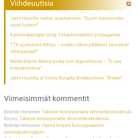
Viihdeuutisia
Janni Hussilta raskas avautuminen: ”Suurin vuoristorata
olivat tunteet”
Kasinorakastajan blogi: Peliautomaattien propaganda
TTK-spekulointi kiihtyy – ovatko nämä julkkikset seuraavat
tähtioppilaat?
Mette-Maritin Marius-poika lusii ökypuitteissa – ”Ei saa
erityiskohtelua”
Janni Hussilta ja Sointu Borgilta shokkiuutinen: ”Breikki”
Viimeisimmät kommentit
Belinda Heinonen
:
Takaisin koulunpenkille Ammattikorkeakoulu
Roosu
:
Takaisin koulunpenkille Ammattikorkeakoulu
Belinda Heinonen
:
Hyena Empire Eurooppalainen
ommelpidennykset